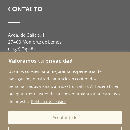
CONTACTO
Avda. de Galicia, 1
27400 Monforte de Lemos
(Lugo) España
Valoramos tu privacidad
982 00 94 07
adahome@outlook.es
Usamos cookies para mejorar su experiencia de
navegación, mostrarle anuncios o contenidos
personalizados y analizar nuestro tráfico. Al hacer clic en
“Aceptar todo” usted da su consentimiento a nuestro uso
de nuestra
Política de cookies
© Copyright 2024 Ada Home |
Aviso legal y Privacidad
|
Aceptar todo
Accesibilidad
.
Diseñado por
Citiservi Media