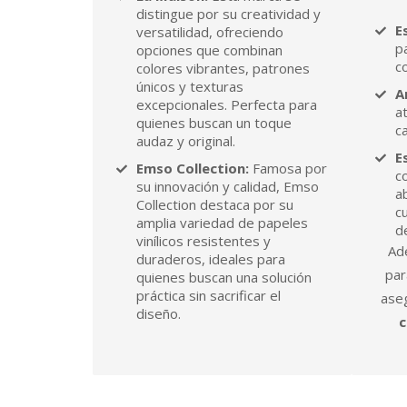
distingue por su creatividad y
E
versatilidad, ofreciendo
p
opciones que combinan
c
colores vibrantes, patrones
únicos y texturas
A
excepcionales. Perfecta para
a
quienes buscan un toque
ca
audaz y original.
E
Emso Collection:
Famosa por
c
su innovación y calidad, Emso
a
Collection destaca por su
c
amplia variedad de papeles
d
vinílicos resistentes y
Ad
duraderos, ideales para
par
quienes buscan una solución
práctica sin sacrificar el
ase
diseño.
c