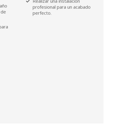
Realizar una instalación
paño
profesional para un acabado
 de
perfecto.
para