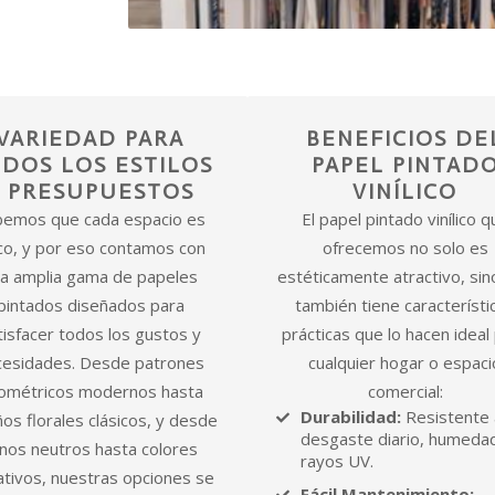
VARIEDAD PARA
BENEFICIOS DE
DOS LOS ESTILOS
PAPEL PINTAD
Y PRESUPUESTOS
VINÍLICO
bemos que cada espacio es
El papel pintado vinílico q
co, y por eso contamos con
ofrecemos no solo es
a amplia gama de papeles
estéticamente atractivo, sin
pintados diseñados para
también tiene característi
tisfacer todos los gustos y
prácticas que lo hacen ideal
cesidades. Desde patrones
cualquier hogar o espaci
ométricos modernos hasta
comercial:
Durabilidad:
Resistente 
os florales clásicos, y desde
desgaste diario, humeda
nos neutros hasta colores
rayos UV.
ativos, nuestras opciones se
Fácil Mantenimiento: