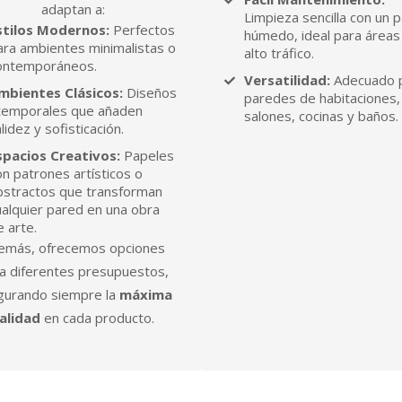
adaptan a:
Limpieza sencilla con un 
stilos Modernos:
Perfectos
húmedo, ideal para áreas
ara ambientes minimalistas o
alto tráfico.
ontemporáneos.
Versatilidad:
Adecuado 
mbientes Clásicos:
Diseños
paredes de habitaciones,
temporales que añaden
salones, cocinas y baños.
lidez y sofisticación.
spacios Creativos:
Papeles
on patrones artísticos o
bstractos que transforman
ualquier pared en una obra
e arte.
emás, ofrecemos opciones
a diferentes presupuestos,
gurando siempre la
máxima
alidad
en cada producto.