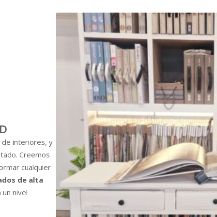
AD
de interiores, y
intado. Creemos
formar cualquier
ados de alta
 un nivel