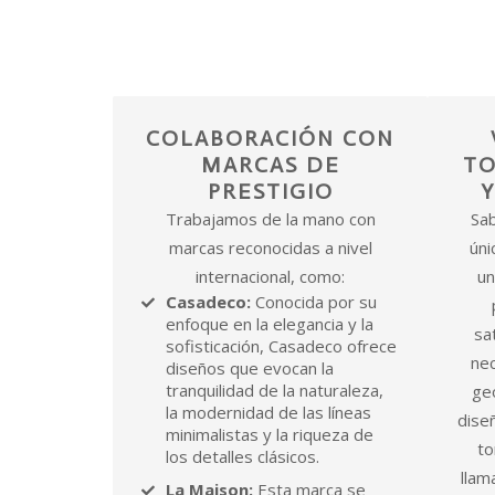
COLABORACIÓN CON
MARCAS DE
TO
PRESTIGIO
Trabajamos de la mano con
Sa
marcas reconocidas a nivel
úni
internacional, como:
un
Casadeco:
Conocida por su
enfoque en la elegancia y la
sa
sofisticación, Casadeco ofrece
ne
diseños que evocan la
tranquilidad de la naturaleza,
ge
la modernidad de las líneas
diseñ
minimalistas y la riqueza de
to
los detalles clásicos.
llam
La Maison:
Esta marca se