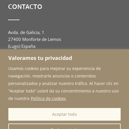
CONTACTO
Avda. de Galicia, 1
27400 Monforte de Lemos
(Lugo) España
Valoramos tu privacidad
982 00 94 07
adahome@outlook.es
Usamos cookies para mejorar su experiencia de
navegación, mostrarle anuncios o contenidos
personalizados y analizar nuestro tráfico. Al hacer clic en
“Aceptar todo” usted da su consentimiento a nuestro uso
de nuestra
Política de cookies
© Copyright 2024 Ada Home |
Aviso legal y Privacidad
|
Aceptar todo
Accesibilidad
.
Diseñado por
Citiservi Media